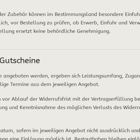
oder Zubehör können im Bestimmungsland besondere Einfuhr
lich, vor Bestellung zu prüfen, ob Erwerb, Einfuhr und Ve
ellung ersetzt keine behördliche Genehmigung.
 Gutscheine
nge angeboten werden, ergeben sich Leistungsumfang, Zugan
llige Termine aus dem jeweiligen Angebot.
n vor Ablauf der Widerrufsfrist mit der Vertragserfüllung b
ng und Kenntnisnahme des möglichen Verlusts des Widerruf
datum, sofern im jeweiligen Angebot nicht ausdrücklich u
ange eine Einlösung möglich ist. Restguthaben bleiben einlö