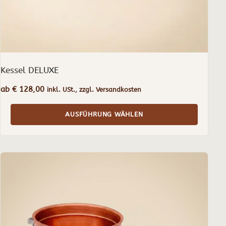
Produktseite
gewählt
werden
Kessel DELUXE
ab
€
128,00
inkl. USt., zzgl. Versandkosten
AUSFÜHRUNG WÄHLEN
Dieses
Produkt
weist
mehrere
Varianten