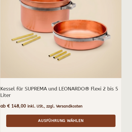
auf.
Die
Optionen
können
auf
der
Produktseite
gewählt
werden
Kessel für SUPREMA und LEONARDO® Flexi 2 bis 5
Liter
ab
€
148,00
inkl. USt., zzgl. Versandkosten
AUSFÜHRUNG WÄHLEN