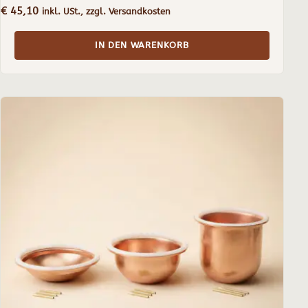
€
45,10
inkl. USt., zzgl. Versandkosten
IN DEN WARENKORB
Dieses
Produkt
weist
mehrere
Varianten
auf.
Die
Optionen
können
auf
der