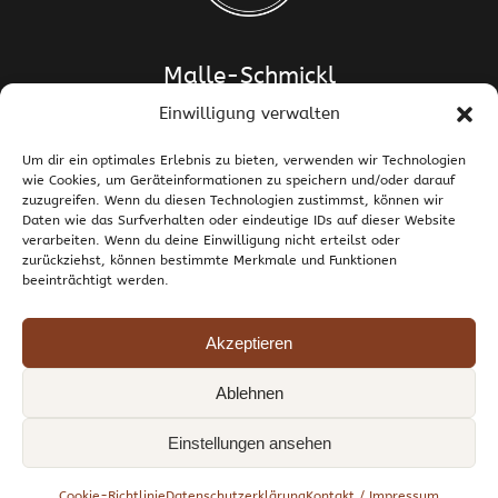
Malle-Schmickl
Einwilligung verwalten
Dipl.-Ing. Dr. Helge Schmickl
Dipl.-Ing. Dr. Bettina Malle-Schmickl
Um dir ein optimales Erlebnis zu bieten, verwenden wir Technologien
wie Cookies, um Geräteinformationen zu speichern und/oder darauf
Ehrentalerstrasse 39
zuzugreifen. Wenn du diesen Technologien zustimmst, können wir
9020 Klagenfurt am Wörthersee / Österreich
Daten wie das Surfverhalten oder eindeutige IDs auf dieser Website
T +43 463 437786
E
support@malle-schmickl.net
verarbeiten. Wenn du deine Einwilligung nicht erteilst oder
zurückziehst, können bestimmte Merkmale und Funktionen
beeinträchtigt werden.
Kontakt / Impressum
Datenschutzerklärung
Widerruf und Rücksendungen
Versand und Zahlung
Allgemeine Geschäftsbedingungen
Akzeptieren
Cookie-Richtlinie (EU)
Ablehnen
© 1998-2026 Malle-Schmickl GesnbR. Alle Rechte vorbehalten.
Einstellungen ansehen
YouTube
Facebook
Instagram
Cookie-Richtlinie
Datenschutzerklärung
Kontakt / Impressum