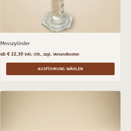
Produktseite
gewählt
werden
Messzylinder
ab
€
22,30
inkl. USt., zzgl. Versandkosten
AUSFÜHRUNG WÄHLEN