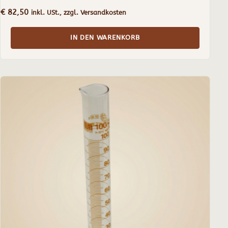
€
82,50
inkl. USt., zzgl. Versandkosten
IN DEN WARENKORB
Dieses
Produkt
weist
mehrere
Varianten
auf.
Die
Optionen
können
auf
der