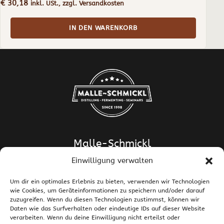
€
30,18
inkl. USt., zzgl. Versandkosten
IN DEN WARENKORB
Malle-Schmickl
Einwilligung verwalten
Dipl.-Ing. Dr. Helge Schmickl
Dipl.-Ing. Dr. Bettina Malle-Schmickl
Um dir ein optimales Erlebnis zu bieten, verwenden wir Technologien
wie Cookies, um Geräteinformationen zu speichern und/oder darauf
Ehrentalerstrasse 39
zuzugreifen. Wenn du diesen Technologien zustimmst, können wir
9020 Klagenfurt am Wörthersee / Österreich
Daten wie das Surfverhalten oder eindeutige IDs auf dieser Website
T +43 463 437786
E
support@malle-schmickl.net
verarbeiten. Wenn du deine Einwilligung nicht erteilst oder