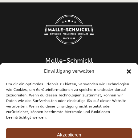
Malle-Schmickl
Einwilligung verwalten
Dipl.-Ing. Dr. Helge Schmickl
Dipl.-Ing. Dr. Bettina Malle-Schmickl
Um dir ein optimales Erlebnis zu bieten, verwenden wir Technologien
wie Cookies, um Geräteinformationen zu speichern und/oder darauf
Ehrentalerstrasse 39
zuzugreifen. Wenn du diesen Technologien zustimmst, können wir
9020 Klagenfurt am Wörthersee / Österreich
Daten wie das Surfverhalten oder eindeutige IDs auf dieser Website
T +43 463 437786
E
support@malle-schmickl.net
verarbeiten. Wenn du deine Einwilligung nicht erteilst oder
zurückziehst, können bestimmte Merkmale und Funktionen
beeinträchtigt werden.
Kontakt / Impressum
Datenschutzerklärung
Widerruf und Rücksendungen
Versand und Zahlung
Allgemeine Geschäftsbedingungen
Akzeptieren