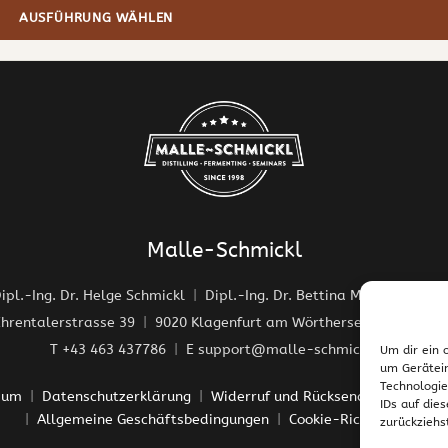
AUSFÜHRUNG WÄHLEN
Malle-Schmickl
ipl.-Ing. Dr. Helge Schmickl
Dipl.-Ing. Dr. Bettina Malle-Schmic
Ehrentalerstrasse 39
9020 Klagenfurt am Wörthersee / Österreic
T +43 463 437786
E
support@malle-schmickl.net
Um dir ein 
um Gerätein
Technologie
sum
Datenschutzerklärung
Widerruf und Rücksendungen
Ver
IDs auf die
Allgemeine Geschäftsbedingungen
Cookie-Richtlinie (EU)
zurückziehs