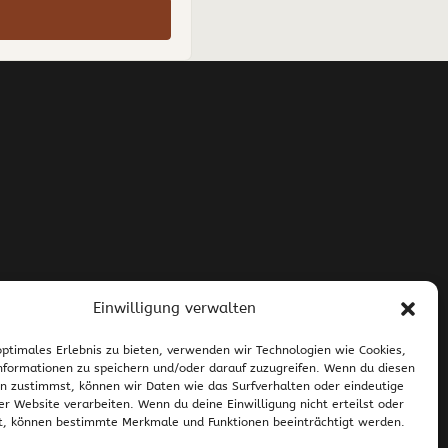
kl
Einwilligung verwalten
h
optimales Erlebnis zu bieten, verwenden wir Technologien wie Cookies,
formationen zu speichern und/oder darauf zuzugreifen. Wenn du diesen
n zustimmst, können wir Daten wie das Surfverhalten oder eindeutige
sand und Zahlung
ser Website verarbeiten. Wenn du deine Einwilligung nicht erteilst oder
t, können bestimmte Merkmale und Funktionen beeinträchtigt werden.