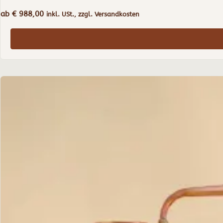
ab
€
988,00
inkl. USt., zzgl. Versandkosten
Dieses
Produkt
weist
mehrere
Varianten
auf.
Die
Optionen
können
auf
der