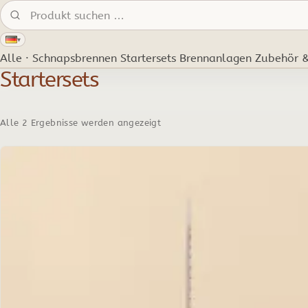
Produkte suchen:
▾
Alle · Schnapsbrennen
Startersets
Brennanlagen
Zubehör &
Startersets
Alle 2 Ergebnisse werden angezeigt
Dieses
Produkt
weist
mehrere
Varianten
auf.
Die
Optionen
können