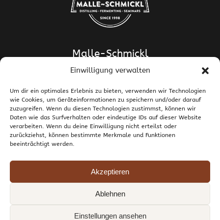
Malle-Schmickl
Einwilligung verwalten
Dipl.-Ing. Dr. Helge Schmickl
Dipl.-Ing. Dr. Bettina Malle-Schmickl
Um dir ein optimales Erlebnis zu bieten, verwenden wir Technologien
wie Cookies, um Geräteinformationen zu speichern und/oder darauf
Ehrentalerstrasse 39
zuzugreifen. Wenn du diesen Technologien zustimmst, können wir
9020 Klagenfurt am Wörthersee / Österreich
Daten wie das Surfverhalten oder eindeutige IDs auf dieser Website
T +43 463 437786
E
support@malle-schmickl.net
verarbeiten. Wenn du deine Einwilligung nicht erteilst oder
zurückziehst, können bestimmte Merkmale und Funktionen
beeinträchtigt werden.
Kontakt / Impressum
Datenschutzerklärung
Widerruf und Rücksendungen
Versand und Zahlung
Allgemeine Geschäftsbedingungen
Akzeptieren
Cookie-Richtlinie (EU)
Ablehnen
© 1998-2026 Malle-Schmickl GesnbR. Alle Rechte vorbehalten.
Einstellungen ansehen