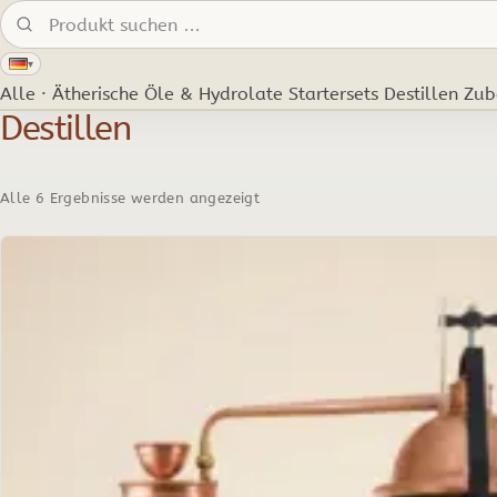
Produkte suchen:
▾
Alle · Ätherische Öle & Hydrolate
Startersets
Destillen
Zub
Destillen
Alle 6 Ergebnisse werden angezeigt
Dieses
Produkt
weist
mehrere
Varianten
auf.
Die
Optionen
können