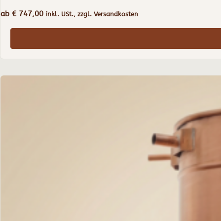
ab
€
747,00
inkl. USt., zzgl. Versandkosten
Dieses
Produkt
weist
mehrere
Varianten
auf.
Die
Optionen
können
auf
der