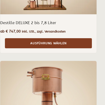
werden
Destille DELUXE 2 bis 7,8 Liter
ab
€
747,00
inkl. USt., zzgl. Versandkosten
AUSFÜHRUNG WÄHLEN
Dieses
Produkt
weist
mehrere
Varianten
auf.
Die