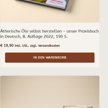
Ätherische Öle selbst herstellen – unser Praxisbuch
in Deutsch, 8. Auflage 2022, 190 S.
€
19,90
inkl. USt., zzgl. Versandkosten
IN DEN WARENKORB
Dieses
Produkt
weist
mehrere
Varianten