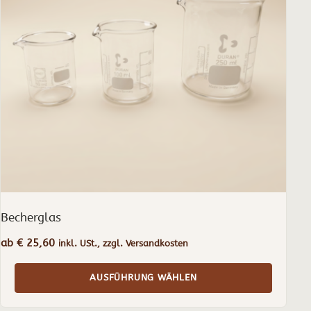
auf.
Die
Optionen
können
auf
der
Produktseite
gewählt
werden
Becherglas
ab
€
25,60
inkl. USt., zzgl. Versandkosten
AUSFÜHRUNG WÄHLEN