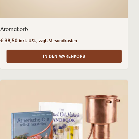
Aromakorb
€
38,50
inkl. USt., zzgl. Versandkosten
IN DEN WARENKORB
Dieses
Produkt
weist
mehrere
Varianten
auf.
Die