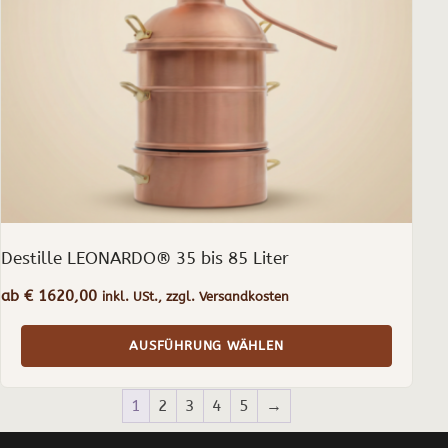
Optionen
können
auf
der
Produktseite
gewählt
werden
Destille LEONARDO® 35 bis 85 Liter
ab
€
1620,00
inkl. USt., zzgl. Versandkosten
AUSFÜHRUNG WÄHLEN
1
2
3
4
5
→