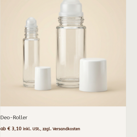
weist
mehrere
Varianten
auf.
Die
Optionen
können
auf
der
Produktseite
gewählt
werden
Deo-Roller
ab
€
3,10
inkl. USt., zzgl. Versandkosten