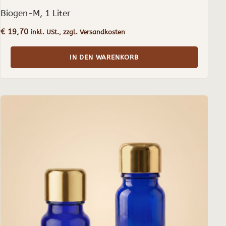
Biogen-M, 1 Liter
€
19,70
inkl. USt., zzgl. Versandkosten
IN DEN WARENKORB
Dieses
Produkt
weist
mehrere
Varianten
auf.
Die
Optionen
können
auf