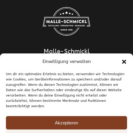
Malle-Schmickl
Einwilligung verwalten
Dipl.-Ing. Dr. Helge Schmickl
Dipl.-Ing. Dr. Bettina Malle-Schmickl
Um dir ein optimales Erlebnis zu bieten, verwenden wir Technologien
wie Cookies, um Geräteinformationen zu speichern und/oder darauf
Ehrentalerstrasse 39
zuzugreifen. Wenn du diesen Technologien zustimmst, können wir
9020 Klagenfurt am Wörthersee / Österreich
Daten wie das Surfverhalten oder eindeutige IDs auf dieser Website
T +43 463 437786
E
support@malle-schmickl.net
verarbeiten. Wenn du deine Einwilligung nicht erteilst oder
zurückziehst, können bestimmte Merkmale und Funktionen
beeinträchtigt werden.
Kontakt / Impressum
Datenschutzerklärung
Widerruf und Rücksendungen
Versand und Zahlung
Allgemeine Geschäftsbedingungen
Akzeptieren
Cookie-Richtlinie (EU)