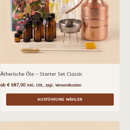
Optionen
können
auf
der
Produktseite
gewählt
werden
Ätherische Öle – Starter Set Classic
ab
€
687,00
inkl. USt., zzgl. Versandkosten
AUSFÜHRUNG WÄHLEN
Dieses