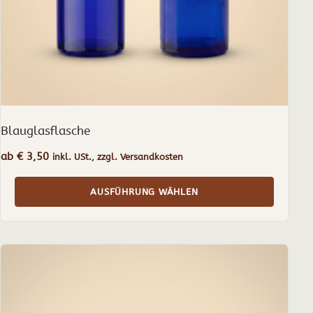
der
Produktseite
gewählt
werden
Blauglasflasche
ab
€
3,50
inkl. USt., zzgl. Versandkosten
AUSFÜHRUNG WÄHLEN
Dieses
Produkt
weist
mehrere