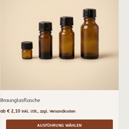
Varianten
auf.
Die
Optionen
können
auf
der
Produktseite
gewählt
werden
Braunglasflasche
ab
€
2,10
inkl. USt., zzgl. Versandkosten
AUSFÜHRUNG WÄHLEN