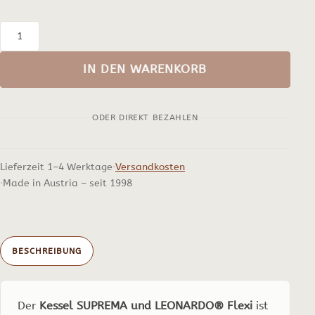
Kessel
für
IN DEN WARENKORB
SUPREMA
und
ODER DIREKT BEZAHLEN
LEONARDO®
Flexi
2
Lieferzeit 1–4 Werktage
Versandkosten
bis
Made in Austria – seit 1998
5
Liter
Menge
BESCHREIBUNG
Der
Kessel SUPREMA und LEONARDO® Flexi
ist