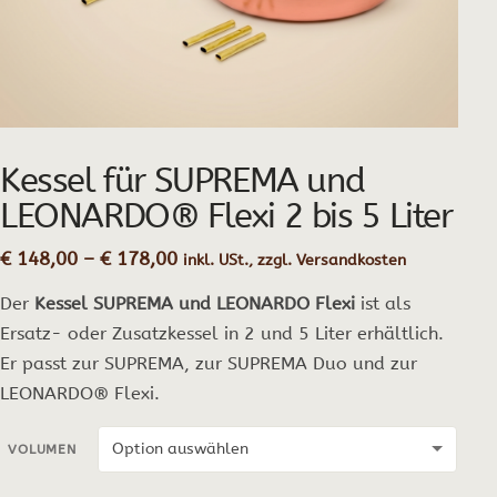
Kessel für SUPREMA und
LEONARDO® Flexi 2 bis 5 Liter
Preisspanne:
€
148,00
–
€
178,00
inkl. USt., zzgl. Versandkosten
€ 148,00
Der
Kessel SUPREMA und LEONARDO Flexi
ist als
bis
€ 178,00
Ersatz- oder Zusatzkessel in 2 und 5 Liter erhältlich.
Er passt zur SUPREMA, zur SUPREMA Duo und zur
LEONARDO® Flexi.
VOLUMEN