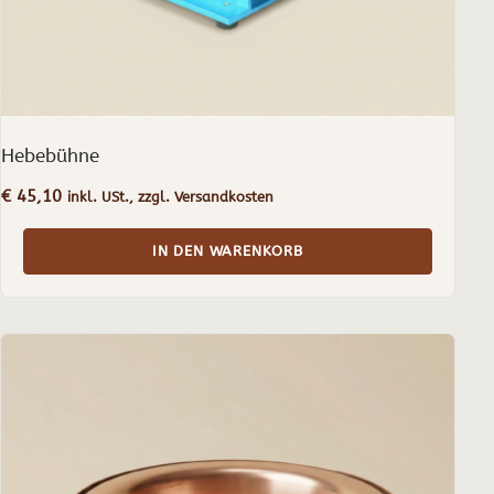
Hebebühne
€
45,10
inkl. USt., zzgl. Versandkosten
IN DEN WARENKORB
Dieses
Produkt
weist
mehrere
Varianten