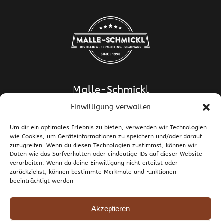
Malle-Schmickl
Einwilligung verwalten
Dipl.-Ing. Dr. Helge Schmickl
Dipl.-Ing. Dr. Bettina Malle-Schmickl
Um dir ein optimales Erlebnis zu bieten, verwenden wir Technologien
wie Cookies, um Geräteinformationen zu speichern und/oder darauf
Ehrentalerstrasse 39
zuzugreifen. Wenn du diesen Technologien zustimmst, können wir
9020 Klagenfurt am Wörthersee / Österreich
Daten wie das Surfverhalten oder eindeutige IDs auf dieser Website
T +43 463 437786
E
support@malle-schmickl.net
verarbeiten. Wenn du deine Einwilligung nicht erteilst oder
zurückziehst, können bestimmte Merkmale und Funktionen
beeinträchtigt werden.
Kontakt / Impressum
Datenschutzerklärung
Widerruf und Rücksendungen
Versand und Zahlung
Allgemeine Geschäftsbedingungen
Akzeptieren
Cookie-Richtlinie (EU)