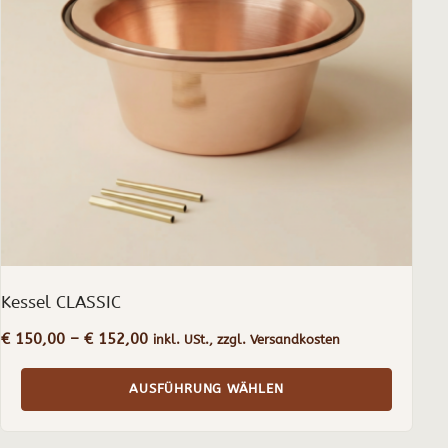
auf.
Die
Optionen
können
auf
der
Produktseite
gewählt
werden
Kessel CLASSIC
Preisspanne:
€
150,00
–
€
152,00
inkl. USt., zzgl. Versandkosten
€ 150,00
bis
AUSFÜHRUNG WÄHLEN
€ 152,00