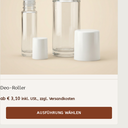
Die
Optionen
können
auf
der
Produktseite
gewählt
werden
Deo-Roller
ab
€
3,10
inkl. USt., zzgl. Versandkosten
AUSFÜHRUNG WÄHLEN