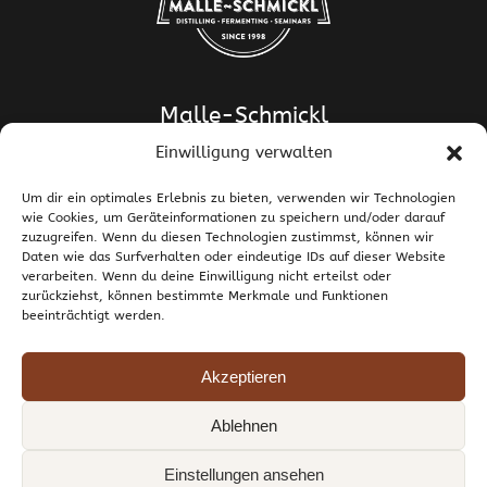
Malle-Schmickl
Einwilligung verwalten
Dipl.-Ing. Dr. Helge Schmickl
Dipl.-Ing. Dr. Bettina Malle-Schmickl
Um dir ein optimales Erlebnis zu bieten, verwenden wir Technologien
wie Cookies, um Geräteinformationen zu speichern und/oder darauf
Ehrentalerstrasse 39
zuzugreifen. Wenn du diesen Technologien zustimmst, können wir
9020 Klagenfurt am Wörthersee / Österreich
Daten wie das Surfverhalten oder eindeutige IDs auf dieser Website
T +43 463 437786
E
support@malle-schmickl.net
verarbeiten. Wenn du deine Einwilligung nicht erteilst oder
zurückziehst, können bestimmte Merkmale und Funktionen
beeinträchtigt werden.
Kontakt / Impressum
Datenschutzerklärung
Widerruf und Rücksendungen
Versand und Zahlung
Allgemeine Geschäftsbedingungen
Akzeptieren
Cookie-Richtlinie (EU)
Ablehnen
© 1998-2026 Malle-Schmickl GesnbR. Alle Rechte vorbehalten.
Einstellungen ansehen