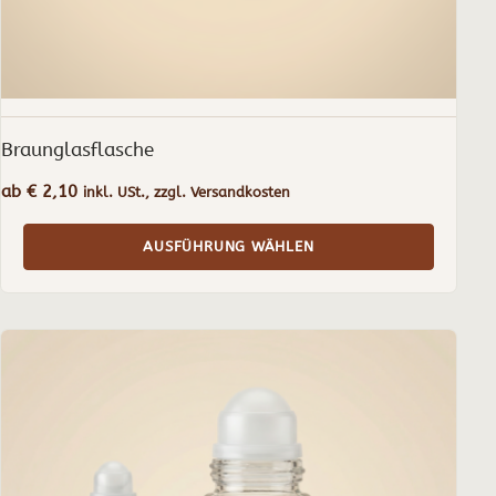
gewählt
werden
Braunglasflasche
ab
€
2,10
inkl. USt., zzgl. Versandkosten
AUSFÜHRUNG WÄHLEN
Dieses
Produkt
weist
mehrere
Varianten
auf.