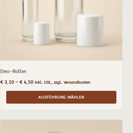
können
auf
der
Produktseite
gewählt
werden
Deo-Roller
Preisspanne:
€
3,10
–
€
4,50
inkl. USt., zzgl. Versandkosten
€ 3,10
bis
AUSFÜHRUNG WÄHLEN
€ 4,50