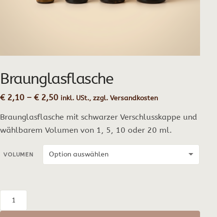
Braunglasflasche
Preisspanne:
€
2,10
–
€
2,50
inkl. USt., zzgl. Versandkosten
€ 2,10
Braunglasflasche mit schwarzer Verschlusskappe und
bis
€ 2,50
wählbarem Volumen von 1, 5, 10 oder 20 ml.
VOLUMEN
Braunglasflasche