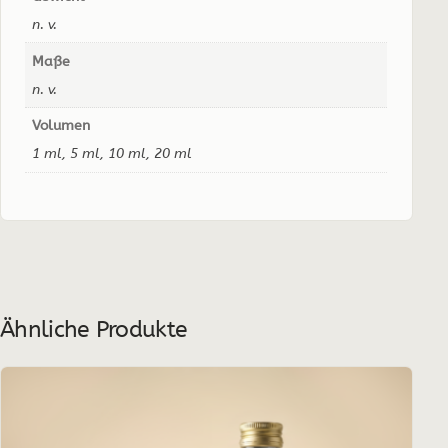
n. v.
Maße
n. v.
Volumen
1 ml, 5 ml, 10 ml, 20 ml
Ähnliche Produkte
Dieses
Produkt
weist