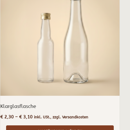
mehrere
Varianten
auf.
Die
Optionen
können
auf
der
Produktseite
gewählt
werden
Klarglasflasche
Preisspanne:
€
2,30
–
€
3,10
inkl. USt., zzgl. Versandkosten
€ 2,30