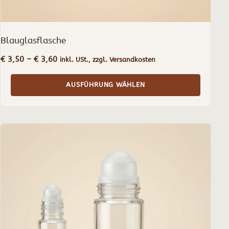
Blauglasflasche
Preisspanne:
€
3,50
–
€
3,60
inkl. USt., zzgl. Versandkosten
€ 3,50
bis
AUSFÜHRUNG WÄHLEN
€ 3,60
Dieses
Produkt
weist
mehrere
Varianten
auf.
Die
Optionen