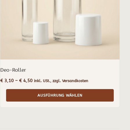
können
auf
der
Produktseite
gewählt
werden
Deo-Roller
Preisspanne:
€
3,10
–
€
4,50
inkl. USt., zzgl. Versandkosten
€ 3,10
bis
AUSFÜHRUNG WÄHLEN
€ 4,50