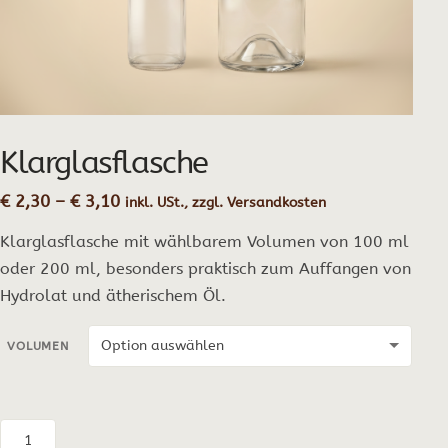
Klarglasflasche
Preisspanne:
€
2,30
–
€
3,10
inkl. USt., zzgl. Versandkosten
€ 2,30
Klarglasflasche mit wählbarem Volumen von 100 ml
bis
€ 3,10
oder 200 ml, besonders praktisch zum Auffangen von
Hydrolat und ätherischem Öl.
VOLUMEN