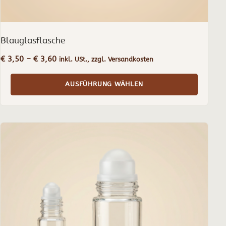
Blauglasflasche
Preisspanne:
€
3,50
–
€
3,60
inkl. USt., zzgl. Versandkosten
€ 3,50
bis
AUSFÜHRUNG WÄHLEN
€ 3,60
Dieses
Produkt
weist
mehrere
Varianten
auf.
Die
Optionen