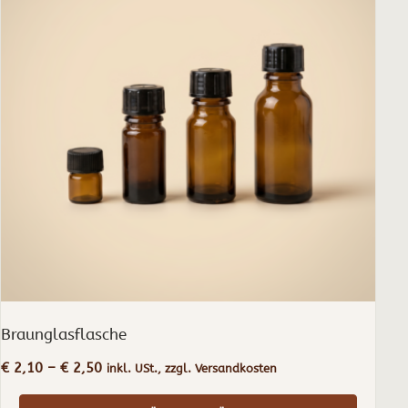
mehrere
Varianten
auf.
Die
Optionen
können
auf
der
Produktseite
gewählt
werden
Braunglasflasche
Preisspanne:
€
2,10
–
€
2,50
inkl. USt., zzgl. Versandkosten
€ 2,10