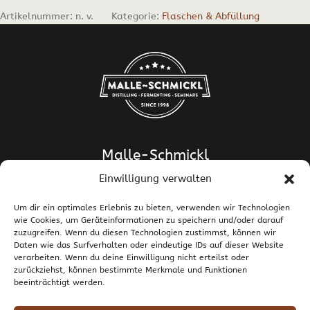
Artikelnummer:
n. v.
Kategorie:
Flaschen & Abfüllung
Malle-Schmickl
Einwilligung verwalten
Dipl.-Ing. Dr. Helge Schmickl
Dipl.-Ing. Dr. Bettina Malle-Schmickl
Um dir ein optimales Erlebnis zu bieten, verwenden wir Technologien
wie Cookies, um Geräteinformationen zu speichern und/oder darauf
Ehrentalerstrasse 39
zuzugreifen. Wenn du diesen Technologien zustimmst, können wir
9020 Klagenfurt am Wörthersee / Österreich
Daten wie das Surfverhalten oder eindeutige IDs auf dieser Website
T +43 463 437786
E
support@malle-schmickl.net
verarbeiten. Wenn du deine Einwilligung nicht erteilst oder
zurückziehst, können bestimmte Merkmale und Funktionen
beeinträchtigt werden.
Kontakt / Impressum
Datenschutzerklärung
Widerruf und Rücksendungen
Versand und Zahlung