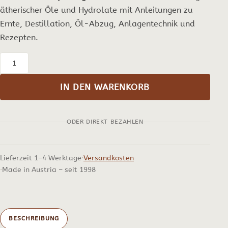
ätherischer Öle und Hydrolate mit Anleitungen zu
Ernte, Destillation, Öl-Abzug, Anlagentechnik und
Rezepten.
Ätherische
Öle
IN DEN WARENKORB
selbst
herstellen
ODER DIREKT BEZAHLEN
–
unser
Praxisbuch
Lieferzeit 1–4 Werktage
Versandkosten
in
Made in Austria – seit 1998
Deutsch,
8.
Auflage
BESCHREIBUNG
2022,