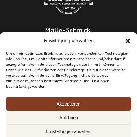
Malle-Schmickl
Einwilligung verwalten
Dipl.-Ing. Dr. Helge Schmickl
Dipl.-Ing. Dr. Bettina Malle-Schmickl
Um dir ein optimales Erlebnis zu bieten, verwenden wir Technologien
wie Cookies, um Geräteinformationen zu speichern und/oder darauf
Ehrentalerstrasse 39
zuzugreifen. Wenn du diesen Technologien zustimmst, können wir
9020 Klagenfurt am Wörthersee / Österreich
Daten wie das Surfverhalten oder eindeutige IDs auf dieser Website
T +43 463 437786
E
support@malle-schmickl.net
verarbeiten. Wenn du deine Einwilligung nicht erteilst oder
zurückziehst, können bestimmte Merkmale und Funktionen
beeinträchtigt werden.
Kontakt / Impressum
Datenschutzerklärung
Widerruf und Rücksendungen
Versand und Zahlung
Allgemeine Geschäftsbedingungen
Akzeptieren
Cookie-Richtlinie (EU)
Ablehnen
© 1998-2026 Malle-Schmickl GesnbR. Alle Rechte vorbehalten.
Einstellungen ansehen