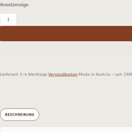
Ansatzessige.
Essig
herstellen
als
Hobby
–
unser
Praxisbuch
Lieferzeit 1–4 Werktage
Versandkosten
Made in Austria – seit 199
in
Deutsch,
4.
Auflage,
2023,
BESCHREIBUNG
208
S.