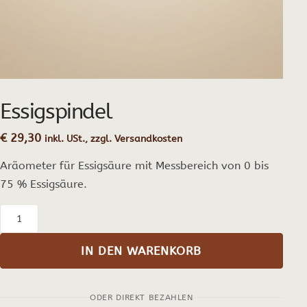
Essigspindel
€
29,30
inkl. USt., zzgl. Versandkosten
Aräometer für Essigsäure mit Messbereich von 0 bis
75 % Essigsäure.
Essigspindel
Menge
IN DEN WARENKORB
ODER DIREKT BEZAHLEN