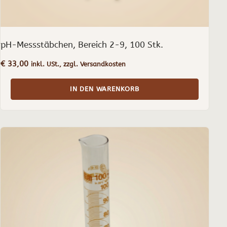
pH-Messstäbchen, Bereich 2-9, 100 Stk.
€
33,00
inkl. USt., zzgl. Versandkosten
IN DEN WARENKORB
Dieses
Produkt
weist
mehrere
Varianten
auf.
Die