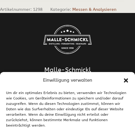
Artikelnummer:
1298
Kategorie:
Messen & Analysieren
Malle-Schmickl
Einwilligung verwalten
Dipl.-Ing. Dr. Helge Schmickl
Dipl.-Ing. Dr. Bettina Malle-Schmickl
Um dir ein optimales Erlebnis zu bieten, verwenden wir Technologien
wie Cookies, um Geräteinformationen zu speichern und/oder darauf
Ehrentalerstrasse 39
zuzugreifen. Wenn du diesen Technologien zustimmst, können wir
9020 Klagenfurt am Wörthersee / Österreich
Daten wie das Surfverhalten oder eindeutige IDs auf dieser Website
T +43 463 437786
E
support@malle-schmickl.net
verarbeiten. Wenn du deine Einwilligung nicht erteilst oder
zurückziehst, können bestimmte Merkmale und Funktionen
beeinträchtigt werden.
Kontakt / Impressum
Datenschutzerklärung
Widerruf und Rücksendungen
Versand und Zahlung