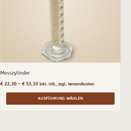
Optionen
können
auf
der
Produktseite
gewählt
werden
Messzylinder
Preisspanne:
€
22,30
–
€
53,10
inkl. USt., zzgl. Versandkosten
€ 22,30
bis
AUSFÜHRUNG WÄHLEN
€ 53,10