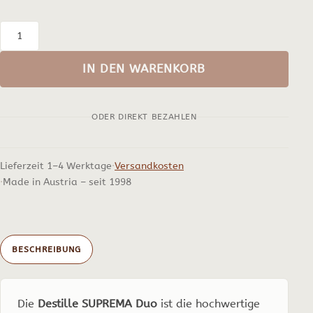
Destille
SUPREMA
IN DEN WARENKORB
Duo
2
ODER DIREKT BEZAHLEN
bis
5
Liter
Lieferzeit 1–4 Werktage
Versandkosten
Menge
Made in Austria – seit 1998
BESCHREIBUNG
Die
Destille SUPREMA Duo
ist die hochwertige