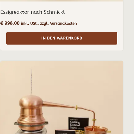
Essigreaktor nach Schmickl
€
998,00
inkl. USt., zzgl. Versandkosten
IN DEN WARENKORB
Dieses
Produkt
weist
mehrere
Varianten
auf.
Die
Optionen
können