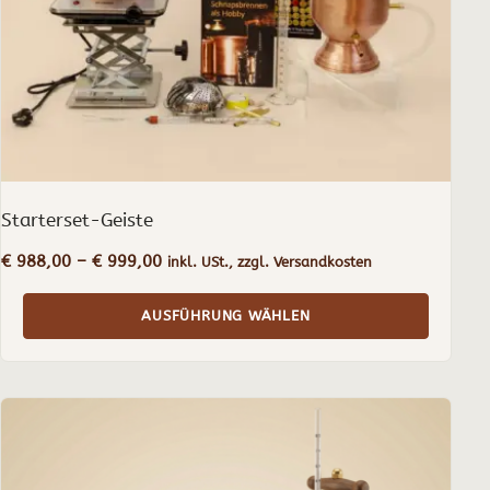
auf
der
Produktseite
gewählt
werden
Starterset-Geiste
Preisspanne:
€
988,00
–
€
999,00
inkl. USt., zzgl. Versandkosten
€ 988,00
bis
AUSFÜHRUNG WÄHLEN
€ 999,00