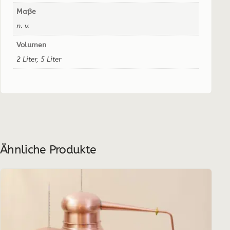
Maße
n. v.
Volumen
2 Liter, 5 Liter
Ähnliche Produkte
Dieses
Produkt
weist
mehrere