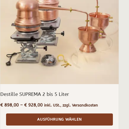
Varianten
auf.
Die
Optionen
können
auf
der
Produktseite
gewählt
werden
Destille SUPREMA 2 bis 5 Liter
Preisspanne:
€
898,00
–
€
928,00
inkl. USt., zzgl. Versandkosten
€ 898,00
bis
AUSFÜHRUNG WÄHLEN
€ 928,00