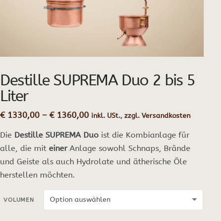
Destille SUPREMA Duo 2 bis 5
Liter
Preisspanne:
€
1330,00
–
€
1360,00
inkl. USt., zzgl. Versandkosten
€ 1330,00
Die
Destille SUPREMA Duo
ist die Kombianlage für
bis
€ 1360,00
alle, die mit
einer
Anlage sowohl Schnaps, Brände
und Geiste als auch Hydrolate und ätherische Öle
herstellen möchten.
VOLUMEN