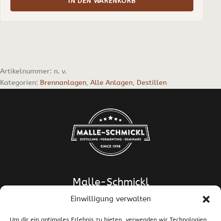
IN DEN WARENKORB
Artikelnummer:
n. v.
Kategorien:
Brennanlagen
,
Alle Anlagen
,
Destillen
Malle-Schmickl
Einwilligung verwalten
Dipl.-Ing. Dr. Helge Schmickl
Dipl.-Ing. Dr. Bettina Malle-Schmickl
Um dir ein optimales Erlebnis zu bieten, verwenden wir Technologien