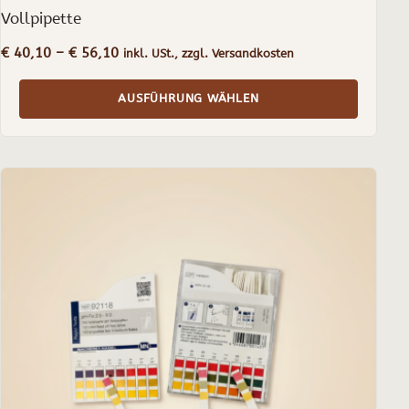
Vollpipette
Preisspanne:
€
40,10
–
€
56,10
inkl. USt., zzgl. Versandkosten
€ 40,10
bis
AUSFÜHRUNG WÄHLEN
€ 56,10