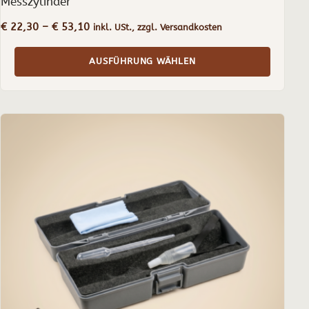
Messzylinder
Preisspanne:
€
22,30
–
€
53,10
inkl. USt., zzgl. Versandkosten
€ 22,30
bis
AUSFÜHRUNG WÄHLEN
€ 53,10