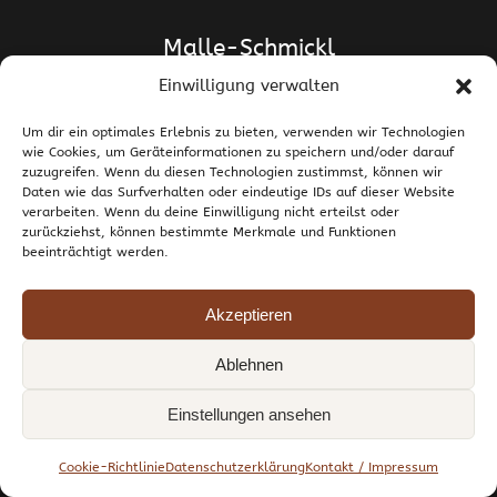
Malle-Schmickl
Einwilligung verwalten
Dipl.-Ing. Dr. Helge Schmickl
Dipl.-Ing. Dr. Bettina Malle-Schmickl
Um dir ein optimales Erlebnis zu bieten, verwenden wir Technologien
wie Cookies, um Geräteinformationen zu speichern und/oder darauf
Ehrentalerstrasse 39
zuzugreifen. Wenn du diesen Technologien zustimmst, können wir
9020 Klagenfurt am Wörthersee / Österreich
Daten wie das Surfverhalten oder eindeutige IDs auf dieser Website
T +43 463 437786
E
support@malle-schmickl.net
verarbeiten. Wenn du deine Einwilligung nicht erteilst oder
zurückziehst, können bestimmte Merkmale und Funktionen
beeinträchtigt werden.
Kontakt / Impressum
Datenschutzerklärung
Widerruf und Rücksendungen
Versand und Zahlung
Allgemeine Geschäftsbedingungen
Akzeptieren
Cookie-Richtlinie (EU)
Ablehnen
© 1998-2026 Malle-Schmickl GesnbR. Alle Rechte vorbehalten.
Einstellungen ansehen
YouTube
Facebook
Instagram
Cookie-Richtlinie
Datenschutzerklärung
Kontakt / Impressum