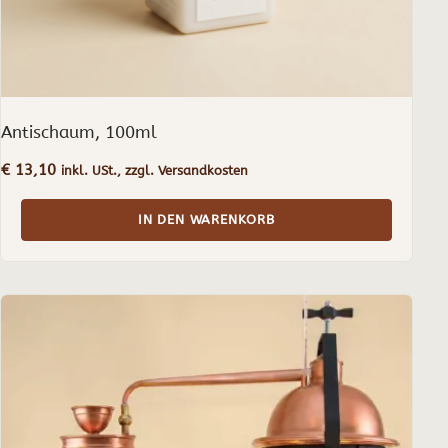
Antischaum, 100ml
€
13,10
inkl. USt., zzgl. Versandkosten
IN DEN WARENKORB
Dieses
Produkt
weist
mehrere
Varianten
auf.