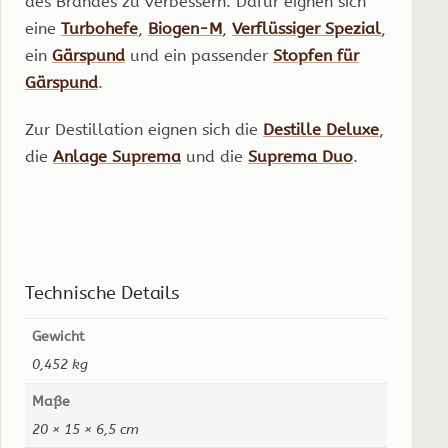
des Brandes zu verbessern. Dafür eignen sich
eine
Turbohefe
,
Biogen-M
,
Verflüssiger Spezial
,
ein
Gärspund
und ein passender
Stopfen für
Gärspund
.
Zur Destillation eignen sich die
Destille Deluxe
,
die
Anlage Suprema
und die
Suprema Duo
.
Technische Details
Gewicht
0,452 kg
Maße
20 × 15 × 6,5 cm