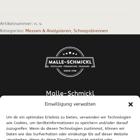
Artikelnummer:
n. v.
Kategorien:
Messen & Analysieren
,
Schnapsbrennen
Malle-Schmickl
Einwilligung verwalten
Dipl.-Ing. Dr. Helge Schmickl
Dipl.-Ing. Dr. Bettina Malle-Schmickl
Um dir ein optimales Erlebnis zu bieten, verwenden wir Technologien
wie Cookies, um Geräteinformationen zu speichern und/oder darauf
Ehrentalerstrasse 39
zuzugreifen. Wenn du diesen Technologien zustimmst, können wir
9020 Klagenfurt am Wörthersee / Österreich
Daten wie das Surfverhalten oder eindeutige IDs auf dieser Website
T +43 463 437786
E
support@malle-schmickl.net
verarbeiten. Wenn du deine Einwilligung nicht erteilst oder