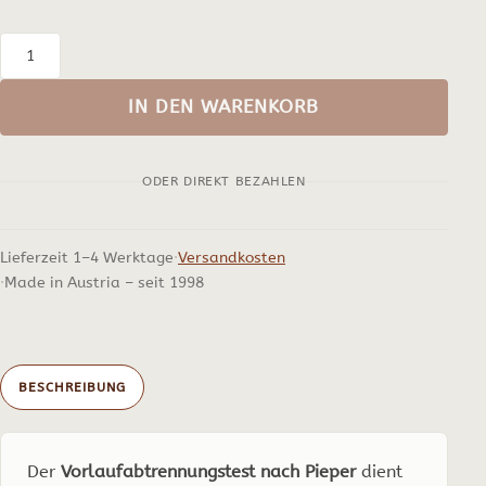
Vorlaufabtrennungstest
nach
IN DEN WARENKORB
Pieper,
10
ODER DIREKT BEZAHLEN
Bestimmungen
Menge
Lieferzeit 1–4 Werktage
Versandkosten
Made in Austria – seit 1998
BESCHREIBUNG
Der
Vorlaufabtrennungstest nach Pieper
dient