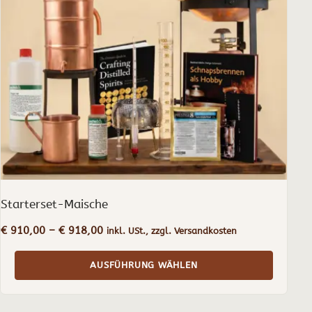
Die
Optionen
können
auf
der
Produktseite
gewählt
werden
Starterset-Maische
Preisspanne:
€
910,00
–
€
918,00
inkl. USt., zzgl. Versandkosten
€ 910,00
bis
AUSFÜHRUNG WÄHLEN
€ 918,00