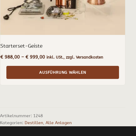
Produktseite
gewählt
werden
Starterset-Geiste
Preisspanne:
€
988,00
–
€
999,00
inkl. USt., zzgl. Versandkosten
€ 988,00
bis
AUSFÜHRUNG WÄHLEN
€ 999,00
Artikelnummer:
1248
Kategorien:
Destillen
,
Alle Anlagen