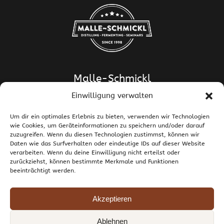
Malle-Schmickl
Einwilligung verwalten
Dipl.-Ing. Dr. Helge Schmickl
Dipl.-Ing. Dr. Bettina Malle-Schmickl
Um dir ein optimales Erlebnis zu bieten, verwenden wir Technologien
wie Cookies, um Geräteinformationen zu speichern und/oder darauf
Ehrentalerstrasse 39
zuzugreifen. Wenn du diesen Technologien zustimmst, können wir
9020 Klagenfurt am Wörthersee / Österreich
Daten wie das Surfverhalten oder eindeutige IDs auf dieser Website
T +43 463 437786
E
support@malle-schmickl.net
verarbeiten. Wenn du deine Einwilligung nicht erteilst oder
zurückziehst, können bestimmte Merkmale und Funktionen
beeinträchtigt werden.
Kontakt / Impressum
Datenschutzerklärung
Widerruf und Rücksendungen
Versand und Zahlung
Allgemeine Geschäftsbedingungen
Akzeptieren
Cookie-Richtlinie (EU)
Ablehnen