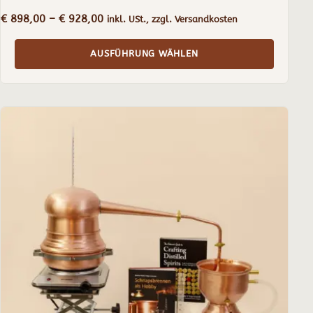
Preisspanne:
€
898,00
–
€
928,00
inkl. USt., zzgl. Versandkosten
€ 898,00
bis
AUSFÜHRUNG WÄHLEN
€ 928,00
Dieses
Produkt
weist
mehrere
Varianten
auf.
Die
Optionen
können
auf
der