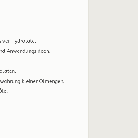
siver Hydrolate.
 und Anwendungsideen.
olaten.
bewahrung kleiner Ölmengen.
Öle.
lt.