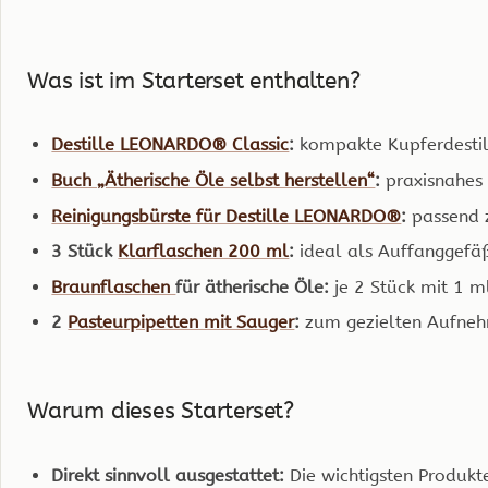
Was ist im Starterset enthalten?
Destille LEONARDO® Classic
:
kompakte Kupferdestill
Buch „Ätherische Öle selbst herstellen“
:
praxisnahes 
Reinigungsbürste für Destille LEONARDO®
:
passend z
3 Stück
Klarflaschen 200 ml
:
ideal als Auffanggefäß
Braunflaschen
für ätherische Öle:
je 2 Stück mit 1 m
2
Pasteurpipetten mit Sauger
:
zum gezielten Aufnehm
Warum dieses Starterset?
Direkt sinnvoll ausgestattet:
Die wichtigsten Produkte