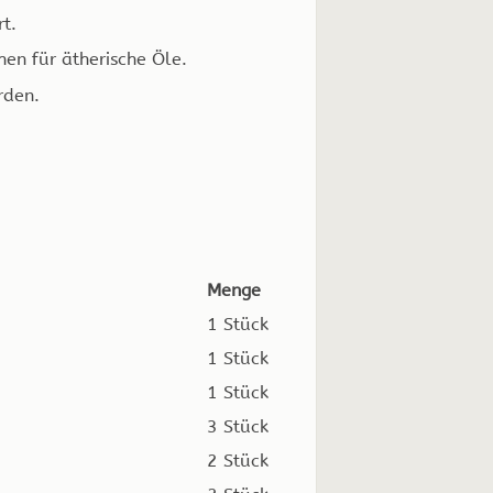
t.
en für ätherische Öle.
rden.
Menge
1 Stück
1 Stück
1 Stück
3 Stück
2 Stück