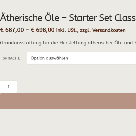
Ätherische Öle – Starter Set Class
Preisspanne:
€
687,00
–
€
698,00
inkl. USt., zzgl. Versandkosten
€ 687,00
Grundausstattung für die Herstellung ätherischer Öle und
bis
€ 698,00
SPRACHE
Ätherische
Öle
-
Starter
Set
Classic