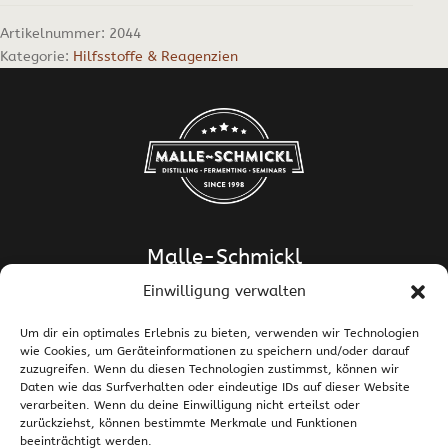
Artikelnummer:
2044
Kategorie:
Hilfsstoffe & Reagenzien
Malle-Schmickl
Einwilligung verwalten
Dipl.-Ing. Dr. Helge Schmickl
Dipl.-Ing. Dr. Bettina Malle-Schmickl
Um dir ein optimales Erlebnis zu bieten, verwenden wir Technologien
wie Cookies, um Geräteinformationen zu speichern und/oder darauf
Ehrentalerstrasse 39
zuzugreifen. Wenn du diesen Technologien zustimmst, können wir
9020 Klagenfurt am Wörthersee / Österreich
Daten wie das Surfverhalten oder eindeutige IDs auf dieser Website
T +43 463 437786
E
support@malle-schmickl.net
verarbeiten. Wenn du deine Einwilligung nicht erteilst oder
zurückziehst, können bestimmte Merkmale und Funktionen
beeinträchtigt werden.