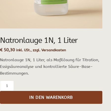
Natronlauge 1N, 1 Liter
€
50,30
inkl. USt., zzgl. Versandkosten
Natronlauge 1N, 1 Liter, als Maßlösung für Titration,
Essigsäureanalyse und kontrollierte Säure-Base-
Bestimmungen.
Natronlauge
1N,
IN DEN WARENKORB
1
Liter