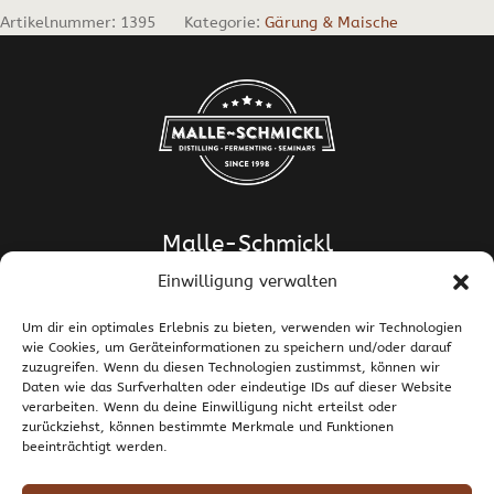
Artikelnummer:
1395
Kategorie:
Gärung & Maische
Malle-Schmickl
Einwilligung verwalten
Dipl.-Ing. Dr. Helge Schmickl
Dipl.-Ing. Dr. Bettina Malle-Schmickl
Um dir ein optimales Erlebnis zu bieten, verwenden wir Technologien
wie Cookies, um Geräteinformationen zu speichern und/oder darauf
Ehrentalerstrasse 39
zuzugreifen. Wenn du diesen Technologien zustimmst, können wir
9020 Klagenfurt am Wörthersee / Österreich
Daten wie das Surfverhalten oder eindeutige IDs auf dieser Website
T +43 463 437786
E
support@malle-schmickl.net
verarbeiten. Wenn du deine Einwilligung nicht erteilst oder
zurückziehst, können bestimmte Merkmale und Funktionen
beeinträchtigt werden.
Kontakt / Impressum
Datenschutzerklärung
Widerruf und Rücksendungen
Versand und Zahlung