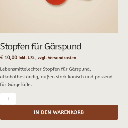
Stopfen für Gärspund
€
10,00
inkl. USt., zzgl. Versandkosten
Lebensmittelechter Stopfen für Gärspund,
alkoholbeständig, außen stark konisch und passend
für Gärgefäße.
Stopfen
für
IN DEN WARENKORB
Gärspund
Menge