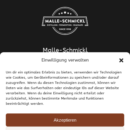
Malle-Schmickl
Einwilligung verwalten
Dipl.-Ing. Dr. Helge Schmickl
Dipl.-Ing. Dr. Bettina Malle-Schmickl
Um dir ein optimales Erlebnis zu bieten, verwenden wir Technologien
wie Cookies, um Geräteinformationen zu speichern und/oder darauf
Ehrentalerstrasse 39
zuzugreifen. Wenn du diesen Technologien zustimmst, können wir
9020 Klagenfurt am Wörthersee / Österreich
Daten wie das Surfverhalten oder eindeutige IDs auf dieser Website
T +43 463 437786
E
support@malle-schmickl.net
verarbeiten. Wenn du deine Einwilligung nicht erteilst oder
zurückziehst, können bestimmte Merkmale und Funktionen
beeinträchtigt werden.
Kontakt / Impressum
Datenschutzerklärung
Widerruf und Rücksendungen
Versand und Zahlung
Allgemeine Geschäftsbedingungen
Akzeptieren
Cookie-Richtlinie (EU)