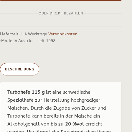
auf
ODER DIREKT BEZAHLEN
20%vol,
115g
Menge
Lieferzeit 1–4 Werktage
Versandkosten
Made in Austria – seit 1998
BESCHREIBUNG
Turbohefe 115 g
ist eine schwedische
Spezialhefe zur Herstellung hochgradiger
Maischen. Durch die Zugabe von Zucker und
Turbohefe kann bereits in der Maische ein
Alkoholgehalt von bis zu
20 %vol
erreicht
werden. Herkömmliche Fruchtmaischen liegen